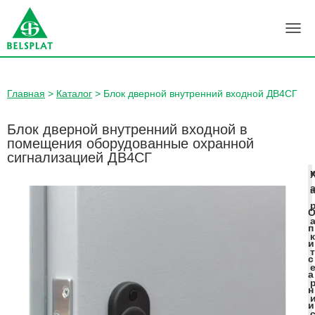
П
Е
Р
Е
К
Главная
>
Каталог
>
Блок дверной внутренний входной ДВ4СГ
Л
Ю
Блок дверной внутренний входной в
Ч
помещения оборудованные охранной
И
сигнализацией ДВ4СГ
Т
к
Ь
Н
А
В
И
п
к
Г
и
т
А
с
Ц
а
И
н
Ю
и